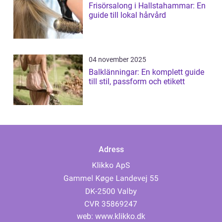
Frisörsalong i Hallstahammar: En
guide till lokal hårvård
04 november 2025
Balklänningar: En komplett guide
till stil, passform och etikett
Adress
web:
www.klikko.dk