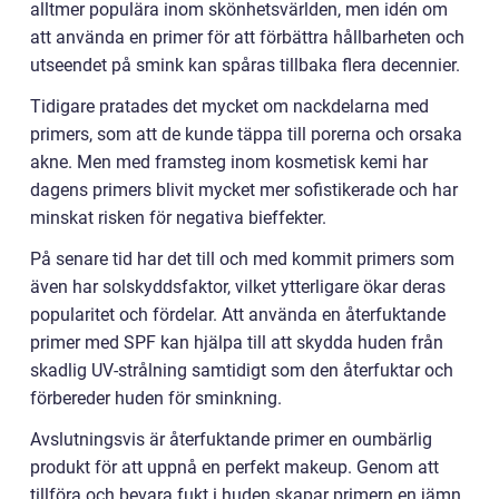
alltmer populära inom skönhetsvärlden, men idén om
att använda en primer för att förbättra hållbarheten och
utseendet på smink kan spåras tillbaka flera decennier.
Tidigare pratades det mycket om nackdelarna med
primers, som att de kunde täppa till porerna och orsaka
akne. Men med framsteg inom kosmetisk kemi har
dagens primers blivit mycket mer sofistikerade och har
minskat risken för negativa bieffekter.
På senare tid har det till och med kommit primers som
även har solskyddsfaktor, vilket ytterligare ökar deras
popularitet och fördelar. Att använda en återfuktande
primer med SPF kan hjälpa till att skydda huden från
skadlig UV-strålning samtidigt som den återfuktar och
förbereder huden för sminkning.
Avslutningsvis är återfuktande primer en oumbärlig
produkt för att uppnå en perfekt makeup. Genom att
tillföra och bevara fukt i huden skapar primern en jämn