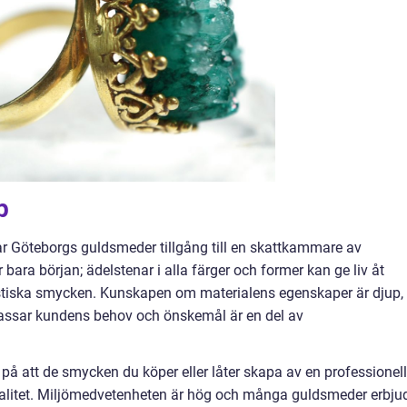
p
har Göteborgs guldsmeder tillgång till en skattkammare av
r bara början; ädelstenar i alla färger och former kan ge liv åt
tastiska smycken. Kunskapen om materialens egenskaper är djup,
assar kundens behov och önskemål är en del av
a på att de smycken du köper eller låter skapa av en professionell
alitet. Miljömedvetenheten är hög och många guldsmeder erbju