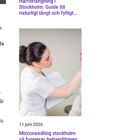
Hårförlängning i
Stockholm: Guide till
naturligt långt och fylligt
hår
h
la
r
ål
du
11 juni 2026
Microneedling stockholm
så fungerar behandlingen