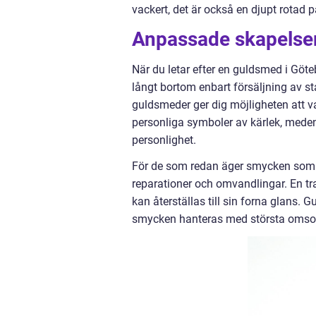
vackert, det är också en djupt rotad
Anpassade skapelser
När du letar efter en guldsmed i Göte
långt bortom enbart försäljning av 
guldsmeder ger dig möjligheten att va
personliga symboler av kärlek, meden
personlighet.
För de som redan äger smycken som b
reparationer och omvandlingar. En tra
kan återställas till sin forna glans.
smycken hanteras med största omso