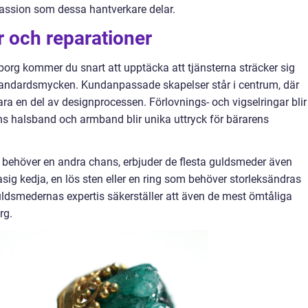
 passion som dessa hantverkare delar.
 och reparationer
borg kommer du snart att upptäcka att tjänsterna sträcker sig
standardsmycken. Kundanpassade skapelser står i centrum, där
ra en del av designprocessen. Förlovnings- och vigselringar blir
s halsband och armband blir unika uttryck för bärarens
ehöver en andra chans, erbjuder de flesta guldsmeder även
sig kedja, en lös sten eller en ring som behöver storleksändras
 Guldsmedernas expertis säkerställer att även de mest ömtåliga
rg.