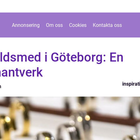
Annonsering
Om oss
Cookies
Kontakta oss
uldsmed i Göteborg: En
hantverk
inspirat
n