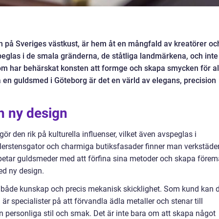
 på Sveriges västkust, är hem åt en mångfald av kreatörer oc
peglas i de smala gränderna, de ståtliga landmärkena, och inte
om har behärskat konsten att formge och skapa smycken för al
itta en guldsmed i Göteborg är det en värld av elegans, precision
h ny design
r den rik på kulturella influenser, vilket även avspeglas i
erstensgator och charmiga butiksfasader finner man verkstäde
 arbetar guldsmeder med att förfina sina metoder och skapa förem
ed ny design.
 både kunskap och precis mekanisk skicklighet. Som kund kan 
r specialister på att förvandla ädla metaller och stenar till
n personliga stil och smak. Det är inte bara om att skapa något