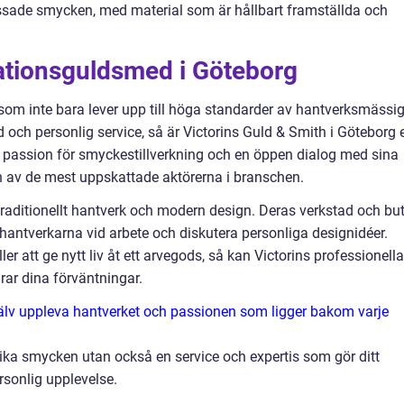
ssade smycken, med material som är hållbart framställda och
nationsguldsmed i Göteborg
som inte bara lever upp till höga standarder av hantverksmässi
d och personlig service, så är Victorins Guld & Smith i Göteborg 
 passion för smyckestillverkning och en öppen dialog med sina
 en av de mest uppskattade aktörerna i branschen.
traditionellt hantverk och modern design. Deras verkstad och but
hantverkarna vid arbete och diskutera personliga designidéer.
ler att ge nytt liv åt ett arvegods, så kan Victorins professionella
ar dina förväntningar.
jälv uppleva hantverket och passionen som ligger bakom varje
nika smycken utan också en service och expertis som gör ditt
sonlig upplevelse.