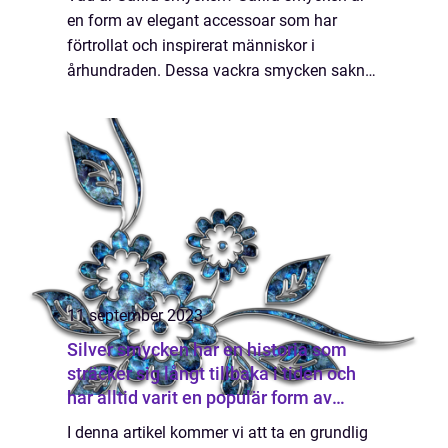
en form av elegant accessoar som har
förtrollat och inspirerat människor i
århundraden. Dessa vackra smycken saknar
inte enbart i charm och skönhet, de har
också en rik historia och innehar en särskild
betydel...
11 september 2023
Silver smycken har en historia som
sträcker sig långt tillbaka i tiden och
har alltid varit en populär form av
accessoar
I denna artikel kommer vi att ta en grundlig