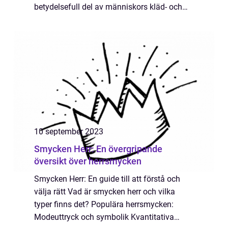
betydelsefull del av människors kläd- och
accessoarval. Med sin unika charm och
symbolik har dessa smycken funnit sin plats
även...
10 september 2023
Smycken Herr: En övergripande
översikt över herrsmycken
Smycken Herr: En guide till att förstå och
välja rätt Vad är smycken herr och vilka
typer finns det? Populära herrsmycken:
Modeuttryck och symbolik Kvantitativa