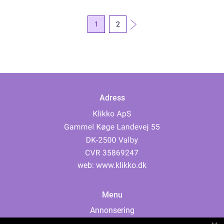
Pandora,...
1
2
Adress
web:
www.klikko.dk
Menu
Annonsering
Om oss