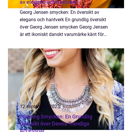
av elegans och hantverk
Georg Jensen smycken: En översikt av
elegans och hantverk En grundlig översikt
över Georg Jensen smycken Georg Jensen
är ett ikoniskt danskt varumärke känt för
sina exklusiva smycken och tidlösa design.
Med över 100 års erfarenhet och en passion
för ...
12 september 2023
Piercing Smycken: En Grundlig
Översikt över Denna Trendiga
Accessoar