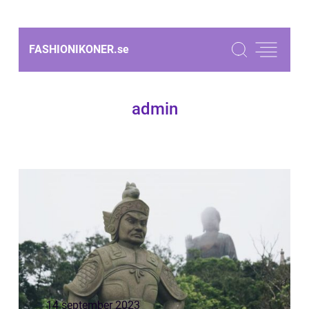
FASHIONIKONER.
se
admin
14 september 2023