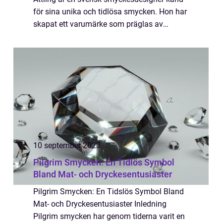
för sina unika och tidlösa smycken. Hon har
skapat ett varumärke som präglas av
elegans, kvalitet och personlig stil. Efva
Attlings smycken är omtyckta av såväl
kvin...
10 september 2023
Pilgrim Smycken: En Tidlös Symbol
Bland Mat- och Dryckesentusiaster
Pilgrim Smycken: En Tidslös Symbol Bland
Mat- och Dryckesentusiaster Inledning
Pilgrim smycken har genom tiderna varit en