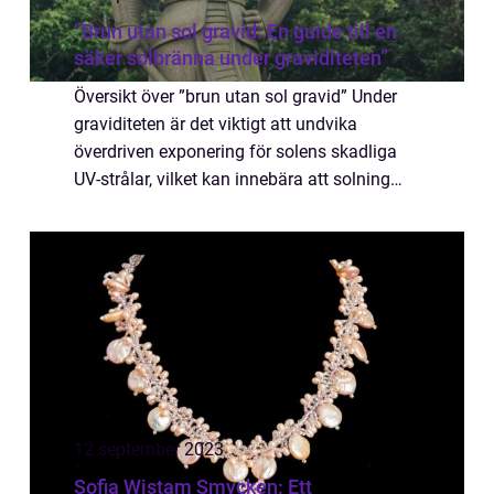
”Brun utan sol gravid: En guide till en
säker solbränna under graviditeten”
Översikt över ”brun utan sol gravid” Under
graviditeten är det viktigt att undvika
överdriven exponering för solens skadliga
UV-strålar, vilket kan innebära att solning
och traditionell solbränna inte är ett hållbart
alternativ för många ...
12 september 2023
Sofia Wistam Smycken: Ett