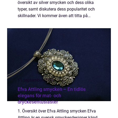
översikt av silver smycken och dess olika
typer, samt diskutera dess popularitet och
skillnader. Vi kommer även att titta på
kvantitativa mätningar av silver smycken
samt utforska dess historiska för- och ...
11 september 2023
Efva Attling smycken – En tidlös
elegans för mat- och
dryckesentusiaster
1. Översikt över Efva Attling smycken Efva
Attling är en svensk smyckesdesigner känd