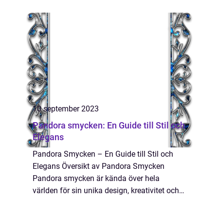
mätningar: En titt på herrsmyckens
popularitet Skillnader mellan olika
herrsmycken: Mater...
10 september 2023
Pandora smycken: En Guide till Stil och
Elegans
Pandora Smycken – En Guide till Stil och
Elegans Översikt av Pandora Smycken
Pandora smycken är kända över hela
världen för sin unika design, kreativitet och
personlig betydelse för bäraren. Denna
artikel kommer att fördjupa oss i allt