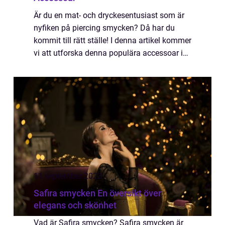
Är du en mat- och dryckesentusiast som är
nyfiken på piercing smycken? Då har du
kommit till rätt ställe! I denna artikel kommer
vi att utforska denna populära accessoar i
djupet, ge en omfattande presentation av
dess olika typer och utforska deras h...
11 september 2023
Safira smycken En översikt över
elegans och skönhet
Vad är Safira smycken? Safira smycken är