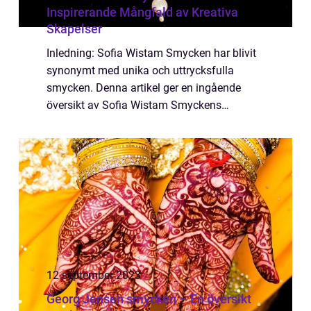
Inspirerande Mångfald av Kreativa
Skapelser
Inledning: Sofia Wistam Smycken har blivit
synonymt med unika och uttrycksfulla
smycken. Denna artikel ger en ingående
översikt av Sofia Wistam Smyckens
kollektioner, dess popularitet och skillnader
inom sortimentet. Dessutom kommer vi att
utforska d...
12 september 2023
Georg Jensen smycken – En översikt