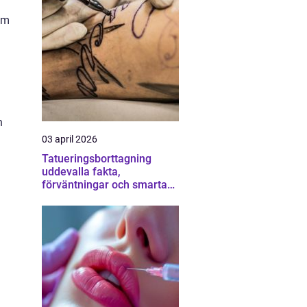
räm
h
03 april 2026
Tatueringsborttagning
uddevalla fakta,
förväntningar och smarta
val