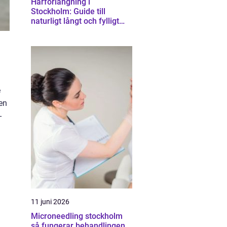
Hårförlängning i
Stockholm: Guide till
naturligt långt och fylligt
hår
e
den
-
11 juni 2026
Microneedling stockholm
så fungerar behandlingen