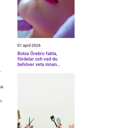
01 april 2026
Botox Örebro fakta,
fördelar och vad du
behöver veta innan
behandling
r
ma
n