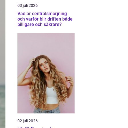
03 juli 2026
Vad är centralsmörjning
och varför blir driften både
billigare och säkrare?
02 juli 2026