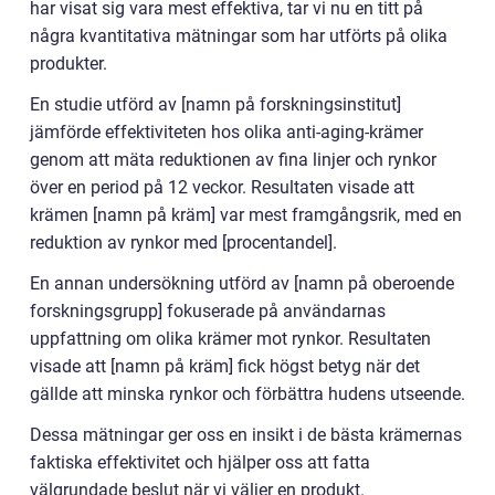
har visat sig vara mest effektiva, tar vi nu en titt på
några kvantitativa mätningar som har utförts på olika
produkter.
En studie utförd av [namn på forskningsinstitut]
jämförde effektiviteten hos olika anti-aging-krämer
genom att mäta reduktionen av fina linjer och rynkor
över en period på 12 veckor. Resultaten visade att
krämen [namn på kräm] var mest framgångsrik, med en
reduktion av rynkor med [procentandel].
En annan undersökning utförd av [namn på oberoende
forskningsgrupp] fokuserade på användarnas
uppfattning om olika krämer mot rynkor. Resultaten
visade att [namn på kräm] fick högst betyg när det
gällde att minska rynkor och förbättra hudens utseende.
Dessa mätningar ger oss en insikt i de bästa krämernas
faktiska effektivitet och hjälper oss att fatta
välgrundade beslut när vi väljer en produkt.