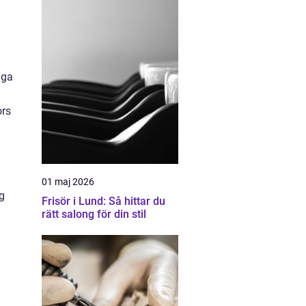
iga
ors
01 maj 2026
ng
Frisör i Lund: Så hittar du
rätt salong för din stil