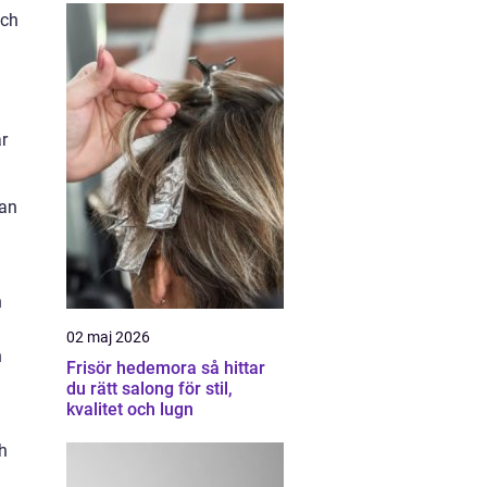
och
är
kan
n
02 maj 2026
h
Frisör hedemora så hittar
du rätt salong för stil,
kvalitet och lugn
h