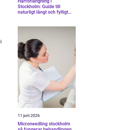
Hårförlängning i
Stockholm: Guide till
naturligt långt och fylligt
hår
i
11 juni 2026
Microneedling stockholm
så fungerar behandlingen