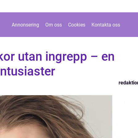
Annonsering
Om oss
Cookies
Kontakta oss
kor utan ingrepp – en
ntusiaster
redaktio