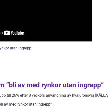
rynkor utan ingrepp
om ”bli av med rynkor utan ingrepp”
pp till 26% efter 8 veckors användning av hyaluronsyra [KÄLLA
bli av med rynkor utan ingrepp”