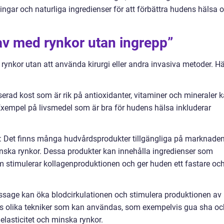
gar och naturliga ingredienser för att förbättra hudens hälsa 
 av med rynkor utan ingrepp”
a rynkor utan att använda kirurgi eller andra invasiva metoder. H
serad kost som är rik på antioxidanter, vitaminer och mineraler 
. Exempel på livsmedel som är bra för hudens hälsa inkluderar
: Det finns många hudvårdsprodukter tillgängliga på marknade
inska rynkor. Dessa produkter kan innehålla ingredienser som
om stimulerar kollagenproduktionen och ger huden ett fastare oc
sage kan öka blodcirkulationen och stimulera produktionen av
nns olika tekniker som kan användas, som exempelvis gua sha oc
elasticitet och minska rynkor.