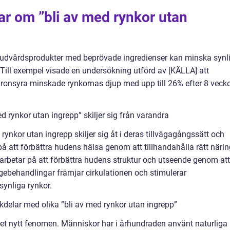
ar om ”bli av med rynkor utan
 hudvårdsprodukter med beprövade ingredienser kan minska synl
 Till exempel visade en undersökning utförd av [KÄLLA] att
onsyra minskade rynkornas djup med upp till 26% efter 8 veck
d rynkor utan ingrepp” skiljer sig från varandra
rynkor utan ingrepp skiljer sig åt i deras tillvägagångssätt och
på att förbättra hudens hälsa genom att tillhandahålla rätt näri
 arbetar på att förbättra hudens struktur och utseende genom att
agebehandlingar främjar cirkulationen och stimulerar
synliga rynkor.
delar med olika ”bli av med rynkor utan ingrepp”
get nytt fenomen. Människor har i århundraden använt naturliga