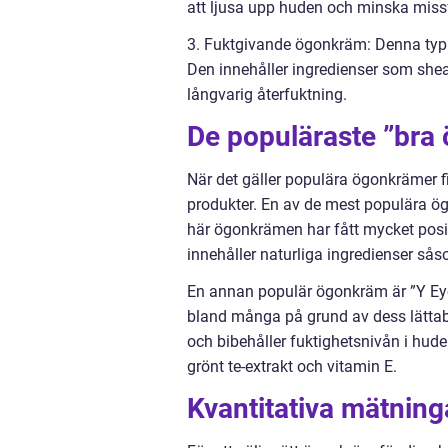
att ljusa upp huden och minska miss
3. Fuktgivande ögonkräm: Denna typ 
Den innehåller ingredienser som sheas
långvarig återfuktning.
De populäraste ”br
När det gäller populära ögonkrämer f
produkter. En av de mest populära ö
här ögonkrämen har fått mycket pos
innehåller naturliga ingredienser sås
En annan populär ögonkräm är ”Y Eye
bland många på grund av dess lätta
och bibehåller fuktighetsnivån i hud
grönt te-extrakt och vitamin E.
Kvantitativa mätning