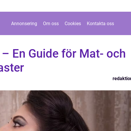
Annonsering
Om oss
Cookies
Kontakta oss
– En Guide för Mat- och
aster
redaktio