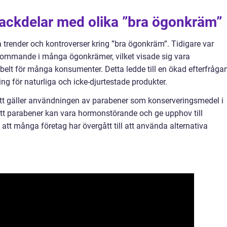
nackdelar med olika ”bra ögonkräm”
a trender och kontroverser kring ”bra ögonkräm”. Tidigare var
ekommande i många ögonkrämer, vilket visade sig vara
tabelt för många konsumenter. Detta ledde till en ökad efterfråga
ng för naturliga och icke-djurtestade produkter.
tt gäller användningen av parabener som konserveringsmedel i
att parabener kan vara hormonstörande och ge upphov till
ill att många företag har övergått till att använda alternativa