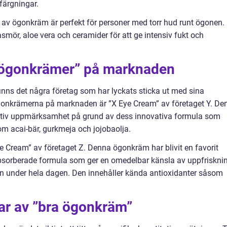
färgningar.
av ögonkräm är perfekt för personer med torr hud runt ögonen.
mör, aloe vera och ceramider för att ge intensiv fukt och
a ögonkrämer” på marknaden
inns det några företag som har lyckats sticka ut med sina
gonkrämerna på marknaden är ”X Eye Cream” av företaget Y. De
itiv uppmärksamhet på grund av dess innovativa formula som
om acai-bär, gurkmeja och jojobaolja.
 Cream” av företaget Z. Denna ögonkräm har blivit en favorit
bsorberade formula som ger en omedelbar känsla av uppfriskni
en under hela dagen. Den innehåller kända antioxidanter såsom
ar av ”bra ögonkräm”