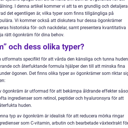
ålning. I denna artikel kommer vi att ta en grundlig och detaljer
ad det egentligen är, vilka typer som finns tillgängliga på
lära. Vi kommer också att diskutera hur dessa ögonkrämer
deras historiska för- och nackdelar, samt presentera kvantitativa
ja rätt ögonkräm för dina behov.
” och dess olika typer?
utformats specifikt för att vårda den känsliga och tunna huden
rande och återfuktande formula hjälper den till att minska fina
r under ögonen. Det finns olika typer av ögonkrämer som riktar si
en:
v ögonkräm är utformad för att bekämpa åldrande effekter sås
 ofta ingredienser som retinol, peptider och hyaluronsyra för att
återfukta huden.
na typ av ögonkräm är idealisk för att reducera mörka ringar
gredienser som C-vitamin, arbutin och bearbetade växtextrakt fö