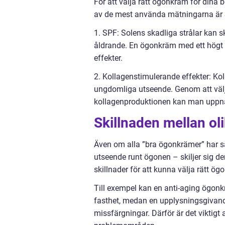
För att välja rätt ögonkräm för dina b
av de mest använda mätningarna är S
1. SPF: Solens skadliga strålar kan 
åldrande. En ögonkräm med ett högt 
effekter.
2. Kollagenstimulerande effekter: Kol
ungdomliga utseende. Genom att välj
kollagenproduktionen kan man uppnå
Skillnaden mellan ol
Även om alla ”bra ögonkrämer” har 
utseende runt ögonen – skiljer sig de
skillnader för att kunna välja rätt ö
Till exempel kan en anti-aging ögon
fasthet, medan en upplysningsgivand
missfärgningar. Därför är det viktig