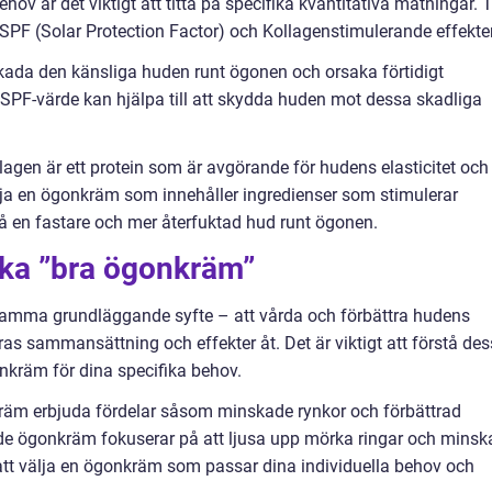
ehov är det viktigt att titta på specifika kvantitativa mätningar. 
PF (Solar Protection Factor) och Kollagenstimulerande effekter
skada den känsliga huden runt ögonen och orsaka förtidigt
SPF-värde kan hjälpa till att skydda huden mot dessa skadliga
lagen är ett protein som är avgörande för hudens elasticitet och
a en ögonkräm som innehåller ingredienser som stimulerar
 en fastare och mer återfuktad hud runt ögonen.
ika ”bra ögonkräm”
samma grundläggande syfte – att vårda och förbättra hudens
ras sammansättning och effekter åt. Det är viktigt att förstå de
gonkräm för dina specifika behov.
kräm erbjuda fördelar såsom minskade rynkor och förbättrad
e ögonkräm fokuserar på att ljusa upp mörka ringar och minsk
t att välja en ögonkräm som passar dina individuella behov och