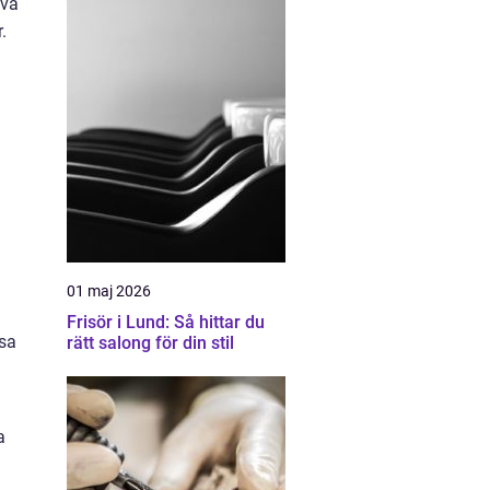
Två
.
01 maj 2026
Frisör i Lund: Så hittar du
ssa
rätt salong för din stil
a