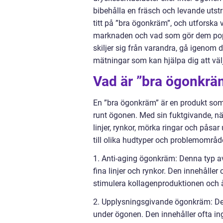
bibehålla en fräsch och levande utstr
titt på ”bra ögonkräm”, och utforska v
marknaden och vad som gör dem popu
skiljer sig från varandra, gå igenom 
mätningar som kan hjälpa dig att väl
Vad är ”bra ögonkräm
En ”bra ögonkräm” är en produkt som 
runt ögonen. Med sin fuktgivande, nä
linjer, rynkor, mörka ringar och påsa
till olika hudtyper och problemområd
1. Anti-aging ögonkräm: Denna typ a
fina linjer och rynkor. Den innehåller
stimulera kollagenproduktionen och 
2. Upplysningsgivande ögonkräm: Den
under ögonen. Den innehåller ofta in