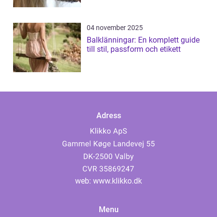
04 november 2025
Balklänningar: En komplett guide
till stil, passform och etikett
Adress
web:
www.klikko.dk
Menu