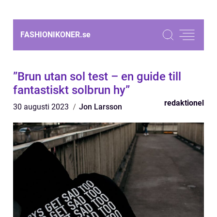
FASHIONIKONER.
se
”Brun utan sol test – en guide till
fantastiskt solbrun hy”
redaktionel
30 augusti 2023
Jon Larsson