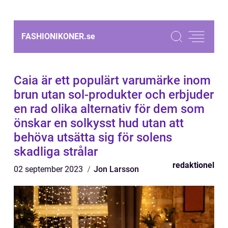
FASHIONIKONER.
se
Caia är ett populärt varumärke inom
brun utan sol-produkter och erbjuder
en rad olika alternativ för dem som
önskar en solkysst hud utan att
behöva utsätta sig för solens
skadliga strålar
redaktionel
02 september 2023
Jon Larsson