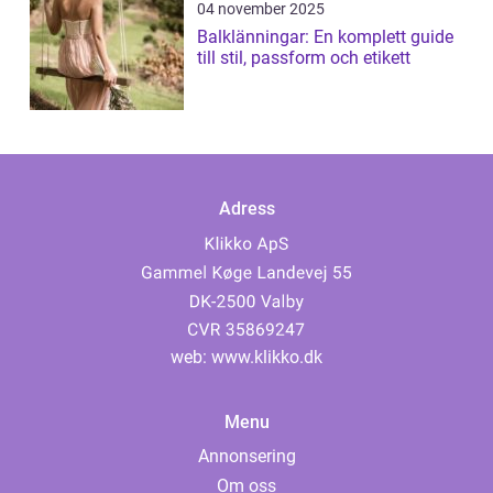
04 november 2025
Balklänningar: En komplett guide
till stil, passform och etikett
Adress
web:
www.klikko.dk
Menu
Annonsering
Om oss