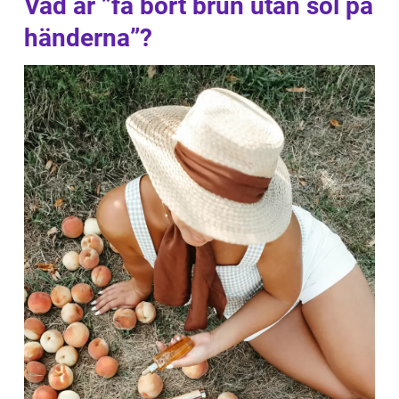
Vad är ”få bort brun utan sol på
händerna”?