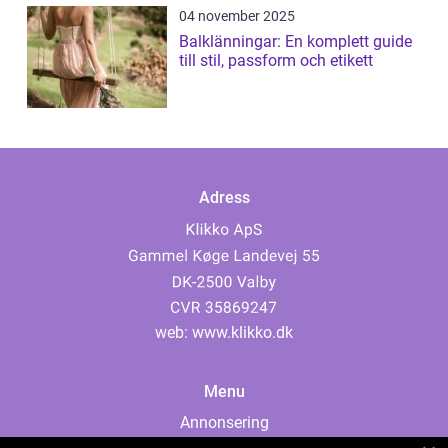
04 november 2025
Balklänningar: En komplett guide
till stil, passform och etikett
Adress
web:
www.klikko.dk
Menu
Annonsering