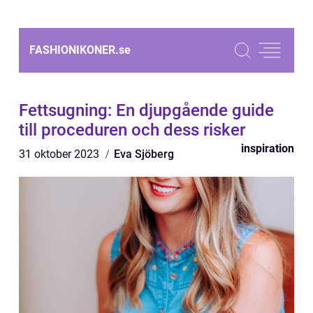
FASHIONIKONER.
se
Fettsugning: En djupgående guide
till proceduren och dess risker
inspiration
31 oktober 2023
Eva Sjöberg