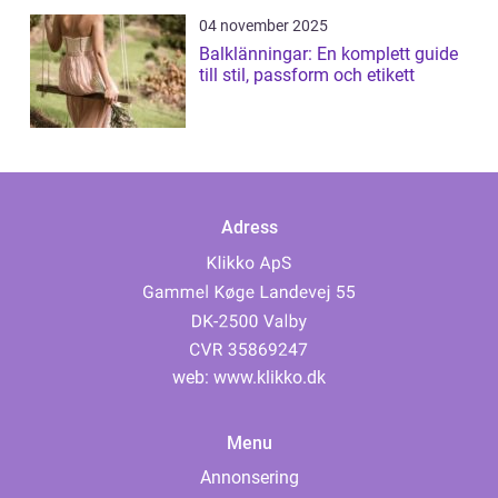
04 november 2025
Balklänningar: En komplett guide
till stil, passform och etikett
Adress
web:
www.klikko.dk
Menu
Annonsering