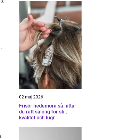
ata
.
.
02 maj 2026
Frisör hedemora så hittar
du rätt salong för stil,
kvalitet och lugn
e.