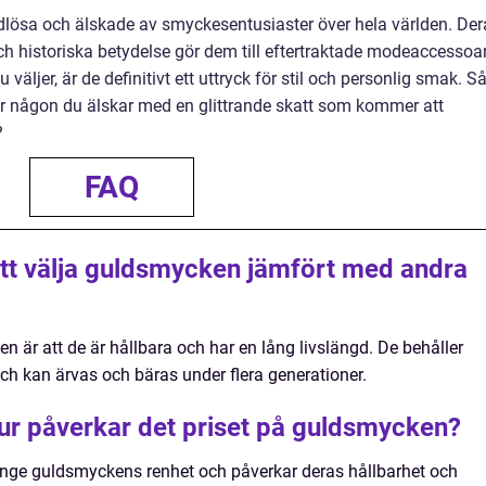
idlösa och älskade av smyckesentusiaster över hela världen. Der
och historiska betydelse gör dem till eftertraktade modeaccessoar
väljer, är de definitivt ett uttryck för stil och personlig smak. S
ler någon du älskar med en glittrande skatt som kommer att
?
FAQ
tt välja guldsmycken jämfört med andra
n är att de är hållbara och har en lång livslängd. De behåller
ch kan ärvas och bäras under flera generationer.
hur påverkar det priset på guldsmycken?
nge guldsmyckens renhet och påverkar deras hållbarhet och