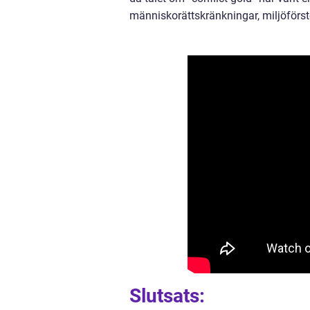
människorättskränkningar, miljöförstör
Slutsats: