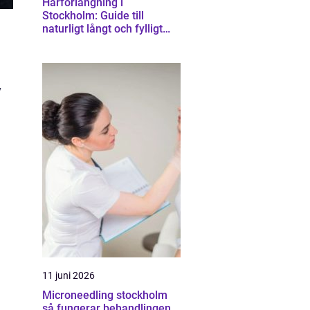
Hårförlängning i
Stockholm: Guide till
naturligt långt och fylligt
hår
v
11 juni 2026
Microneedling stockholm
så fungerar behandlingen