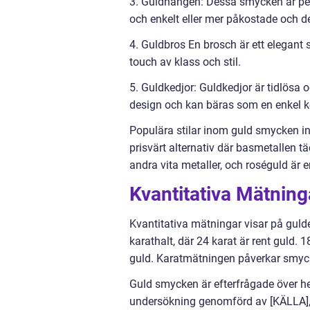
3. Guldhängen: Dessa smycken är perf
och enkelt eller mer påkostade och de
4. Guldbros En brosch är ett elegant 
touch av klass och stil.
5. Guldkedjor: Guldkedjor är tidlösa 
design och kan bäras som en enkel ke
Populära stilar inom guld smycken inkl
prisvärt alternativ där basmetallen tä
andra vita metaller, och roséguld är
Kvantitativa Mätnin
Kvantitativa mätningar visar på guld
karathalt, där 24 karat är rent guld.
guld. Karatmätningen påverkar smyck
Guld smycken är efterfrågade över hela
undersökning genomförd av [KÄLLA],