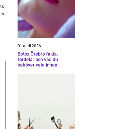
as
er.
å
01 april 2026
Botox Örebro fakta,
fördelar och vad du
behöver veta innan
behandling