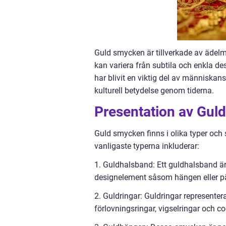
Guld smycken är tillverkade av ädelme
kan variera från subtila och enkla de
har blivit en viktig del av människa
kulturell betydelse genom tiderna.
Presentation av Gul
Guld smycken finns i olika typer och s
vanligaste typerna inkluderar:
1. Guldhalsband: Ett guldhalsband är 
designelement såsom hängen eller pä
2. Guldringar: Guldringar representerar
förlovningsringar, vigselringar och co