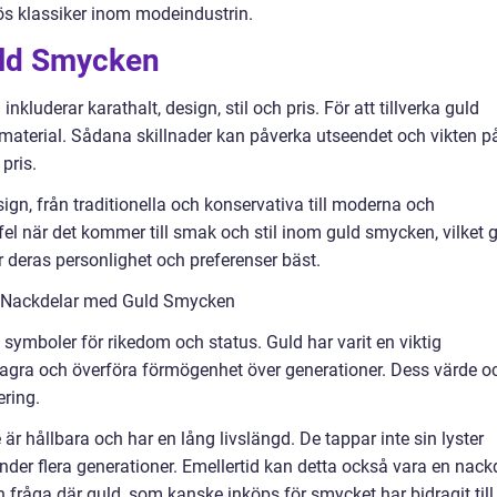
lös klassiker inom modeindustrin.
uld Smycken
kluderar karathalt, design, stil och pris. För att tillverka guld
material. Sådana skillnader kan påverka utseendet och vikten p
pris.
gn, från traditionella och konservativa till moderna och
er fel när det kommer till smak och stil inom guld smycken, vilket 
r deras personlighet och preferenser bäst.
h Nackdelar med Guld Smycken
 symboler för rikedom och status. Guld har varit en viktig
lagra och överföra förmögenhet över generationer. Dess värde o
ering.
är hållbara och har en lång livslängd. De tappar inte sin lyster
der flera generationer. Emellertid kan detta också vara en nack
en fråga där guld, som kanske inköps för smycket har bidragit till