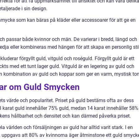
ekta för att få uppmärksamhet till ansiktet och kan vara delik
taljerade i sin design.
smycke som kan bäras på kläder eller accessoarer för att ge en
och passar både kvinnor och män. De varierar i bredd, längd och
dja eller kombineras med hängen för att skapa en personlig stil
uderar förgyllt guld, vitguld och roséguld. Förgyllt guld är ett
ckts med ett tunt lager guld. Vitguld är en legering av guld och
 en kombination av guld och koppar som ger en varm, mystisk ton
gar om Guld Smycken
ets värde och popularitet. Priset på guld bestäms ofta av dess
 18 karat guld innehåller 75% guld, medan 14 karat innehåller 58%
ens hållbarhet och densitet och kan därmed påverka priset.
 världen och försäljningen av guld har alltid varit stark. I en
 uppgavs att 80% av kvinnorna äger åtminstone ett guld smyck