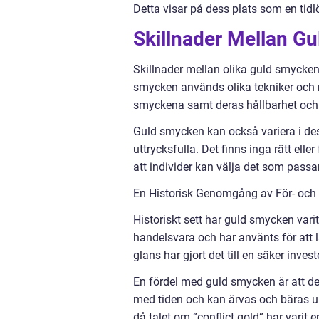
Detta visar på dess plats som en tid
Skillnader Mellan G
Skillnader mellan olika guld smycken in
smycken används olika tekniker och 
smyckena samt deras hållbarhet och 
Guld smycken kan också variera i desi
uttrycksfulla. Det finns inga rätt ell
att individer kan välja det som passa
En Historisk Genomgång av För- oc
Historiskt sett har guld smycken varit
handelsvara och har använts för att 
glans har gjort det till en säker invest
En fördel med guld smycken är att de 
med tiden och kan ärvas och bäras un
då talet om ”conflict gold” har varit 