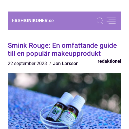
FASHIONIKONER.
se
Smink Rouge: En omfattande guide
till en populär makeupprodukt
redaktionel
22 september 2023
Jon Larsson