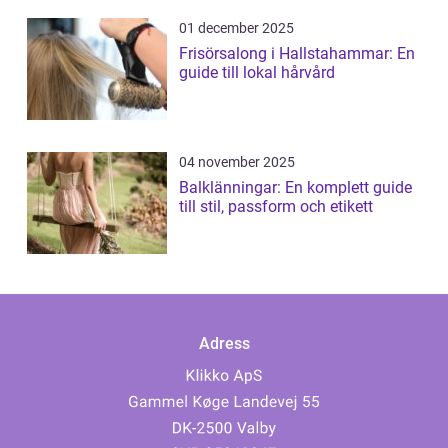
01 december 2025
Frisörsalong i Hallstahammar: En
guide till lokal hårvård
04 november 2025
Balklänningar: En komplett guide
till stil, passform och etikett
Adress