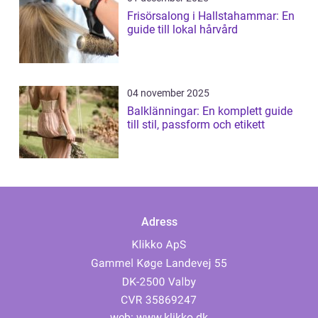
Frisörsalong i Hallstahammar: En
guide till lokal hårvård
04 november 2025
Balklänningar: En komplett guide
till stil, passform och etikett
Adress
web:
www.klikko.dk