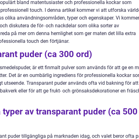
 populärt bland matentusiaster och professionella kockar som
n professionell touch. I denna artikel kommer vi att utforska värl
ess olika användningsområden, typer och egenskaper. Vi komme
 och diskutera de för- och nackdelar som olika sorter av
 reda på mer om denna hemlighet som ger maten det lilla extra
fessionella touch den förtjänar.
arant puder (ca 300 ord)
smedelspuder, är ett finmalt pulver som används för att ge en m
ter. Det är en oumbärlig ingrediens för professionella kockar s
sigt utseende. Transparant puder används ofta vid bakning för att
akverk eller för att ge frukt- och grönsaksdekorationer en fräsc
a typer av transparant puder (ca 500
arant puder tillgängliga på marknaden idag, och valet beror ofta 