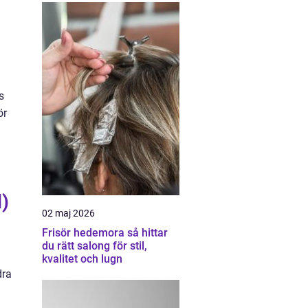
s
ör
d)
02 maj 2026
Frisör hedemora så hittar
du rätt salong för stil,
kvalitet och lugn
dra