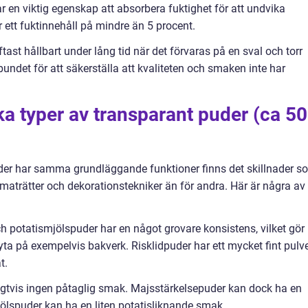
r en viktig egenskap att absorbera fuktighet för att undvika
 ett fuktinnehåll på mindre än 5 procent.
tast hållbart under lång tid när det förvaras på en sval och torr
bundet för att säkerställa att kvaliteten och smaken inte har
ika typer av transparant puder (ca 5
puder har samma grundläggande funktioner finns det skillnader s
a maträtter och dekorationstekniker än för andra. Här är några av
h potatismjölspuder har en något grovare konsistens, vilket gör
ta på exempelvis bakverk. Risklidpuder har ett mycket fint pulv
t.
igtvis ingen påtaglig smak. Majsstärkelsepuder kan dock ha en
lspuder kan ha en liten potatisliknande smak.