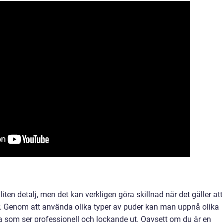
)
ten detalj, men det kan verkligen göra skillnad när det gäller at
r. Genom att använda olika typer av puder kan man uppnå olika
ta som ser professionell och lockande ut. Oavsett om du är en