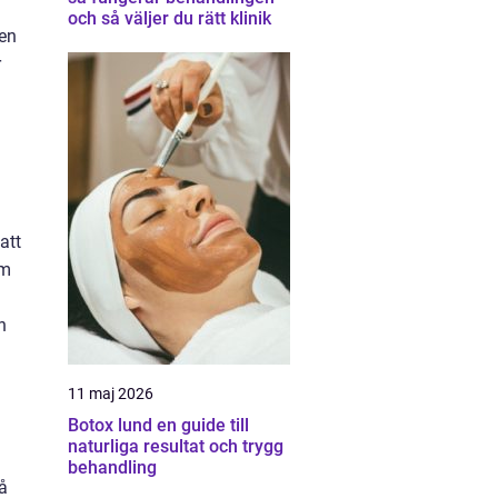
och så väljer du rätt klinik
den
r
att
om
h
11 maj 2026
Botox lund en guide till
naturliga resultat och trygg
behandling
på