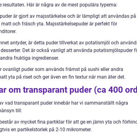
esultaten. Här är några av de mest populära typerna:
puder är gjort av majsstärkelse och är lämpligt att användas på
 matt och fräsch yta. Majsstärkelsepuder är perfekt för
ditorer.
net antyder, är detta puder tillverkat av potatismjöl och använd
 desserter. Det är också vanligt att använda potatismjölspuder f
 andra fruktiga ingredienser.
mer ovanligt puder som används främst på sushi eller andra
att yta på riset och ger även en fin textur när man äter det.
ar om transparant puder (ca 400 or
d av vad transparant puder innebär har vi sammanställt några
änsyn till:
består av mycket fina partiklar för att ge en jämn yta och förhin
gtvis en partikelstorlek på 2-10 mikrometer.