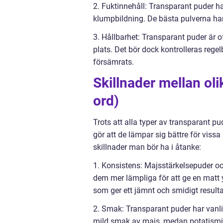
2. Fuktinnehåll: Transparant puder ha
klumpbildning. De bästa pulverna har
3. Hållbarhet: Transparant puder är of
plats. Det bör dock kontrolleras regel
försämrats.
Skillnader mellan ol
ord)
Trots att alla typer av transparant 
gör att de lämpar sig bättre för viss
skillnader man bör ha i åtanke:
1. Konsistens: Majsstärkelsepuder oc
dem mer lämpliga för att ge en matt y
som ger ett jämnt och smidigt resulta
2. Smak: Transparant puder har vanl
mild smak av majs, medan potatismjö