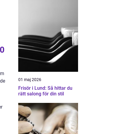
00
om
01 maj 2026
 de
Frisör i Lund: Så hittar du
rätt salong för din stil
er