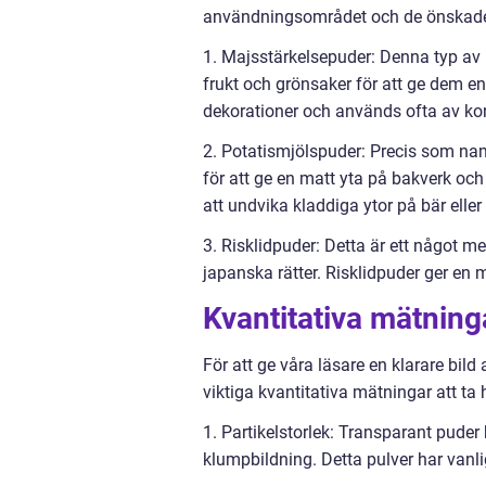
användningsområdet och de önskade r
1. Majsstärkelsepuder: Denna typ av 
frukt och grönsaker för att ge dem en
dekorationer och används ofta av kon
2. Potatismjölspuder: Precis som nam
för att ge en matt yta på bakverk och
att undvika kladdiga ytor på bär eller
3. Risklidpuder: Detta är ett något 
japanska rätter. Risklidpuder ger en m
Kvantitativa mätning
För att ge våra läsare en klarare bil
viktiga kvantitativa mätningar att ta h
1. Partikelstorlek: Transparant puder 
klumpbildning. Detta pulver har vanli