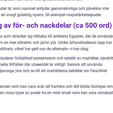
puder är, som namnet antyder, genomskinliga och påverkar inte
 en svagt gulaktig nyans, till exempel majsstärkelsepuder.
 av för- och nackdelar (ca 500 ord)
a som sträcker sig tillbaka till antikens Egypten, där de använde
dem en mer attraktiv och jämn yta. Under århundradenas lopp har
trats, vilket har gett oss de alternativ vi har idag.
uderar förbättrad presentation och estetik av maträtter, särskilt
iella tillfällen där utseendet är viktigt. Genom att använda
nsiga ytor och se till att maträtterna behåller sin fräschhet
tensen som kan vara svår att hantera och lätt bildar klumpar om
kan vissa typer av puder ha en mild smak som kan vara oönskad 