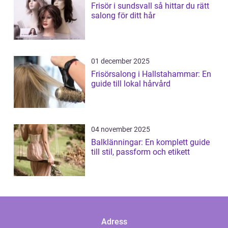
Frisör i sundsvall så hittar du rätt
salong för ditt hår
01 december 2025
Frisörsalong i Hallstahammar: En
guide till lokal hårvård
04 november 2025
Balklänningar: En komplett guide
till stil, passform och etikett
Adress