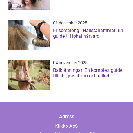
01 december 2025
Frisörsalong i Hallstahammar: En
guide till lokal hårvård
04 november 2025
Balklänningar: En komplett guide
till stil, passform och etikett
Adress