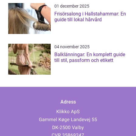
01 december 2025
Frisörsalong i Hallstahammar: En
guide till lokal hårvård
04 november 2025
Balklänningar: En komplett guide
till stil, passform och etikett
Adress