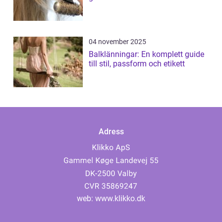
04 november 2025
Balklänningar: En komplett guide
till stil, passform och etikett
Adress
web:
www.klikko.dk