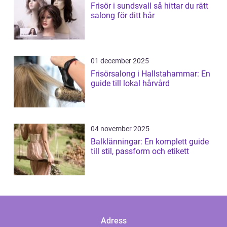
Frisör i sundsvall så hittar du rätt
salong för ditt hår
01 december 2025
Frisörsalong i Hallstahammar: En
guide till lokal hårvård
04 november 2025
Balklänningar: En komplett guide
till stil, passform och etikett
Adress