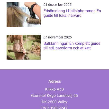
01 december 2025
Frisörsalong i Hallstahammar: En
guide till lokal hårvård
04 november 2025
Balklänningar: En komplett guide
till stil, passform och etikett
Adress