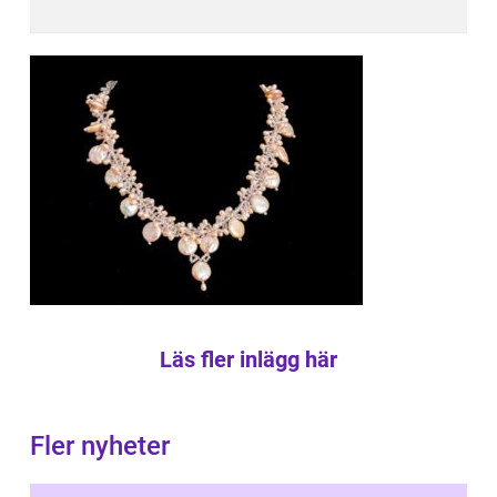
Läs fler inlägg här
Fler nyheter