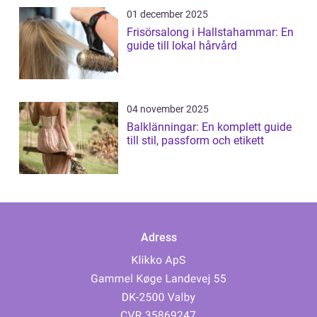
01 december 2025
Frisörsalong i Hallstahammar: En
guide till lokal hårvård
04 november 2025
Balklänningar: En komplett guide
till stil, passform och etikett
Adress