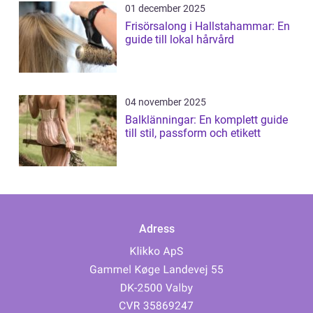
01 december 2025
Frisörsalong i Hallstahammar: En
guide till lokal hårvård
04 november 2025
Balklänningar: En komplett guide
till stil, passform och etikett
Adress