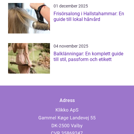
01 december 2025
Frisörsalong i Hallstahammar: En
guide till lokal hårvård
04 november 2025
Balklänningar: En komplett guide
till stil, passform och etikett
Adress