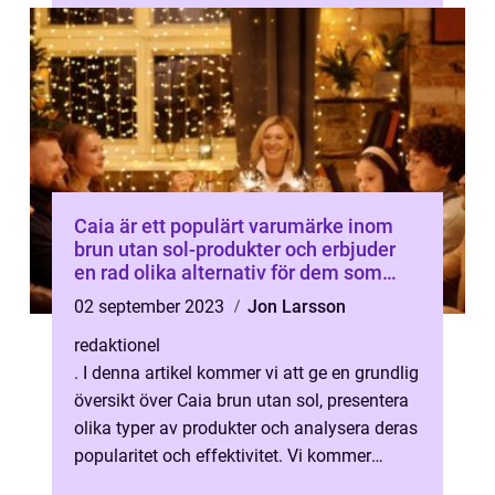
Caia är ett populärt varumärke inom
brun utan sol-produkter och erbjuder
en rad olika alternativ för dem som
önskar en solkysst hud utan att behöva
02 september 2023
Jon Larsson
utsätta sig för solens skadliga strålar
redaktionel
. I denna artikel kommer vi att ge en grundlig
översikt över Caia brun utan sol, presentera
olika typer av produkter och analysera deras
popularitet och effektivitet. Vi kommer
också att diskutera ski...