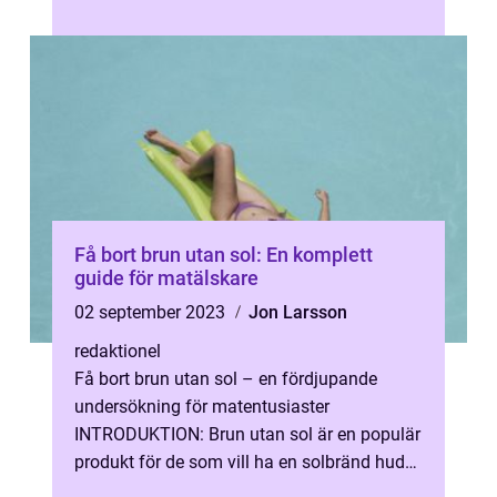
är ett enkelt sätt att få en a...
Få bort brun utan sol: En komplett
guide för matälskare
02 september 2023
Jon Larsson
redaktionel
Få bort brun utan sol – en fördjupande
undersökning för matentusiaster
INTRODUKTION: Brun utan sol är en populär
produkt för de som vill ha en solbränd hud
utan att utsätta sig för skadliga UV-s...